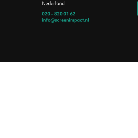
Nederland
020 – 820 01 62
info@screenimpact.nl