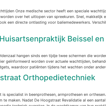
chttijden Onze medische sector heeft een speciale wachtt
rden over het uitlopen van spreekuren. Snel, makkelijk en e
ok een directe ontlasting voor baliemedewerkers. Verschi
uisartsenpraktijk Beissel en
n Oldenzaal hangen sinds een tijdje twee schermen die wor
ier geïnformeerd worden over actuele wachttijden, behan
idgets, waardoor patiënten tijdens het wachten onder ander
straat Orthopedietechniek
t is specialist in beenprothesen, armprothesen en orthes
m te maken. Nadat De Hoogstraat Revalidatie al een aantal
pedie techniek overstag. In de wachtkamer van hun prakti