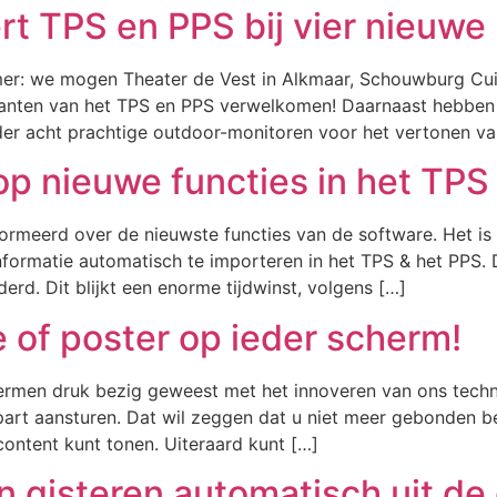
rt TPS en PPS bij vier nieuwe 
mer: we mogen Theater de Vest in Alkmaar, Schouwburg Cui
lanten van het TPS en PPS verwelkomen! Daarnaast hebben 
der acht prachtige outdoor-monitoren voor het vertonen va
op nieuwe functies in het TPS
formeerd over de nieuwste functies van de software. Het i
sinformatie automatisch te importeren in het TPS & het PPS
erd. Dit blijkt een enorme tijdwinst, volgens […]
 of poster op ieder scherm!
ermen druk bezig geweest met het innoveren van ons techni
rt aansturen. Dat wil zeggen dat u niet meer gebonden be
ontent kunt tonen. Uiteraard kunt […]
n gisteren automatisch uit de