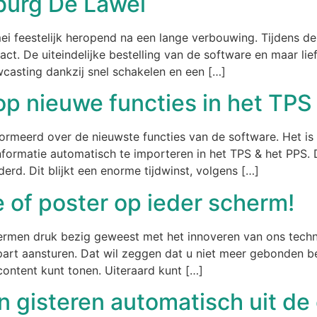
burg De Lawei
i feestelijk heropend na een lange verbouwing. Tijdens d
t. De uiteindelijke bestelling van de software en maar li
casting dankzij snel schakelen en een […]
op nieuwe functies in het TPS
formeerd over de nieuwste functies van de software. Het i
sinformatie automatisch te importeren in het TPS & het PPS
erd. Dit blijkt een enorme tijdwinst, volgens […]
 of poster op ieder scherm!
ermen druk bezig geweest met het innoveren van ons techni
rt aansturen. Dat wil zeggen dat u niet meer gebonden be
ontent kunt tonen. Uiteraard kunt […]
n gisteren automatisch uit de