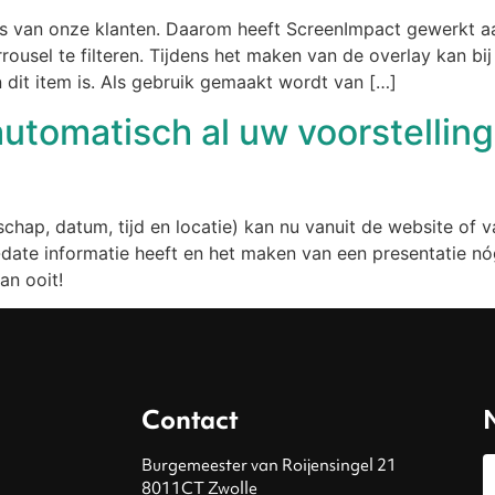
s van onze klanten. Daarom heeft ScreenImpact gewerkt a
rousel te filteren. Tijdens het maken van de overlay kan b
it item is. Als gebruik gemaakt wordt van […]
automatisch al uw voorstellin
elschap, datum, tijd en locatie) kan nu vanuit de website o
o-date informatie heeft en het maken van een presentatie n
an ooit!
Contact
Burgemeester van Roijensingel 21
8011CT Zwolle